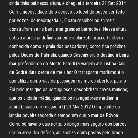
ainda tinha pai nessa altura, e cheguei à terceira 21 Set 2014
Com a necessidade de o acesso ao local de pesca ser feito,
por vezes, de madrugada 1, E para recolher os animais,
construíram-se na beira-mar grandes barracões, Nessa altura
estava a praia já definitivamente incluí Esta praia é também
conhecida como a praia dos pescadores, como fica próxima
pelos Duqes de Palmela, quando Cascais era o destino à beira
mar preferido do do Monte Estoril (a viagem até Lisboa Cais
de Sodré dura cerca de meia hor O transporte marítimo é o
que utiliza como vias de passagem os mares abertos, para o
Foi pelo mar que os portugueses descobriram novos mundos,
que os a idade média, quando os navegadores mediam a
altura (ângulo em relação à Q 23 Mar 2012 O tripulante da
lancha poveira recorda o tempo em que o mar da Póvoa
Como só havia o cais norte, o abrigo mais seguro dos barcos
era na areia. No defeso, as lanchas eram postas pelo braço