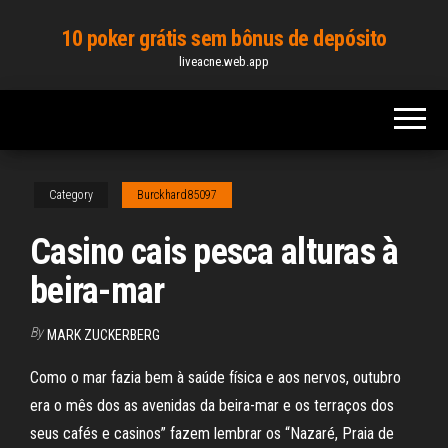
Skip
10 poker grátis sem bônus de depósito
to
liveacne.web.app
the
content
Category
Burckhard85097
Casino cais pesca alturas à
beira-mar
By
MARK ZUCKERBERG
Como o mar fazia bem à saúde física e aos nervos, outubro
era o mês dos as avenidas da beira-mar e os terraços dos
seus cafés e casinos” fazem lembrar os “Nazaré, Praia de