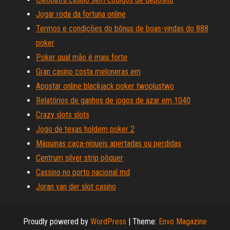
Jogar roda da fortuna online
Termos e condições do bônus de boas-vindas do 888
poker
Poker qual mão é mais forte
Gran casino costa meloneras em
Apostar online blackjack poker twoplustwo
Relatórios de ganhos de jogos de azar em 1040
Crazy slots slots
Jogo de texas holdem poker 2
Máquinas caça-níqueis apertadas ou perdidas
Centrum silver strip pôquer
Cassino no porto nacional md
Joran van der slot casino
Proudly powered by
WordPress
|
Theme:
Envo Magazine