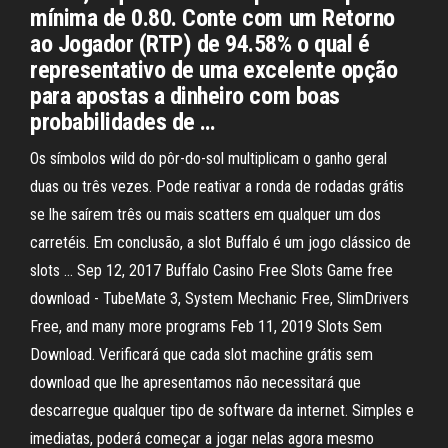
mínima de 0.80. Conte com um Retorno
ao Jogador (RTP) de 94.58% o qual é
representativo de uma excelente opção
para apostas a dinheiro com boas
probabilidades de …
Os símbolos wild do pôr-do-sol multiplicam o ganho geral
duas ou três vezes. Pode reativar a ronda de rodadas grátis
se lhe saírem três ou mais scatters em qualquer um dos
carretéis. Em conclusão, a slot Buffalo é um jogo clássico de
slots … Sep 12, 2017 Buffalo Casino Free Slots Game free
download - TubeMate 3, System Mechanic Free, SlimDrivers
Free, and many more programs Feb 11, 2019 Slots Sem
Download. Verificará que cada slot machine grátis sem
download que lhe apresentamos não necessitará que
descarregue qualquer tipo de software da internet. Simples e
imediatas, poderá começar a jogar nelas agora mesmo