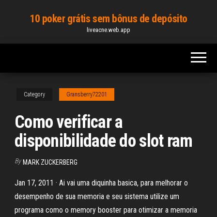
Skip
10 poker grátis sem bônus de depósito
to
liveacne.web.app
the
content
Category
Gransberry72201
Como verificar a
disponibilidade do slot ram
By
MARK ZUCKERBERG
Jan 17, 2011 · Ai vai uma diquinha basica, para melhorar o
desempenho de sua memoria e seu sistema utilize um
programa como o memory booster para otimizar a memoria