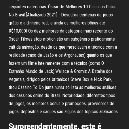
seguintes categorias: Óscar de Melhores 10 Cassinos Online
No Brasil [Atualizado 2021] - Descubra centenas de jogos
grátis e a dinheiro real, e ainda os melhores bônus até
R$10,000! Os dez melhores da categoria mais recente do
Oscar. Filmes stop-motion são um subgênero praticamente
cult da animação, desde os que mesclavam a técnica com a
realidade (caso de Jasão e os Argonautas) quanto os que
fazem um filme inteiramente com a técnica (como O
Estranho Mundo de Jack).Wallace & Gromit: A Batalha dos
Vegetais, dirigido pelos britânicos Steve Box e Nick Park,
tirou Cassino To Do junta numa só lista as melhores análises
dos cassinos online do Brasil. Notoriedade, diferentes tipos
de jogos, os melhores bônus e promoções, provedores de
jogos, depósitos e saques são alguns dos tópicos analisados.
Surpreendentemente, este é