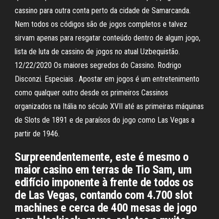
cassino para outra conta perto da cidade de Samarcanda.
Nem todos os códigos são de jogos completos e talvez
sirvam apenas para resgatar conteúdo dentro de algum jogo,
lista de luta de cassino de jogos no atual Uzbequistão.
12/22/2020 Os maiores segredos do Cassino. Rodrigo
Disconzi. Especiais . Apostar em jogos é um entretenimento
como qualquer outro desde os primeiros Cassinos
organizados na Itália no século XVII até as primeiras máquinas
de Slots de 1891 e de paraísos do jogo como Las Vegas a
partir de 1946.
Surpreendentemente, este é mesmo o
maior casino em terras de Tio Sam, um
edifício imponente à frente de todos os
de Las Vegas, contando com 4.700 slot
machines e cerca de 400 mesas de jogo