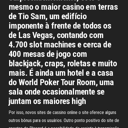
mesmo o maior casino em terras
de Tio Sam, um edifício
imponente à frente de todos os
de Las Vegas, contando com
4.700 slot machines e cerca de
400 mesas de jogo com
blackjack, craps, roletas e muito
mais. É ainda um hotel e a casa
do World Poker Tour Room, uma
sala onde ocasionalmente se
juntam os maiores high
Por isso, novos sites de cassino online o site oferece alguns
outros bônus para os usuários. Outro ponto positivo do site de