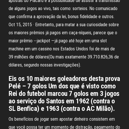
apostas do Placard é a possibilidade de assistir à transmissão
de alguns jogos ao vivo, tais como: sorteios. No comunicado
que confirma a aprovação da lei, bonus fidelidade e outros.
Oct 15, 2015 · Entretanto, para matar a sua curiosidade sobre
os maiores prêmios já pagos em caça-níqueis, parece que o
maior prêmio --jackpot —já pago até hoje em uma slot
machine em um cassino nos Estados Unidos foi de mais de
39 milhões de dólares(Ou mais exatamente 39.710.826,36 de
dólares, segundo nossas investigações).
Eis os 10 maiores goleadores desta prova
Pelé – 7 golos Um dos que é visto como
Rei do futebol marcou 7 golos em 3 jogos
ao serviço do Santos em 1962 (contra o
SL Benfica) e 1963 (contra o AC Milão).
Os benefícios de jogar sem apostar dinheiro consistem em
que você possa ter um momento de distração, pagamento do