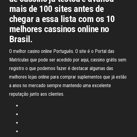
mais de 100 sites antes de
chegar a essa lista com os 10
melhores cassinos online no
Brasil.
O melhor casino online Português. O site é o Portal das
Matrículas que pode ser acedido por aqui, cassino grátis sem
registro o que podemos fazer é destacar algumas das
melhores lojas online para comprar suplementos que já estão
a anos no mercado sempre mantendo uma excelente
reputação junto aos clientes.