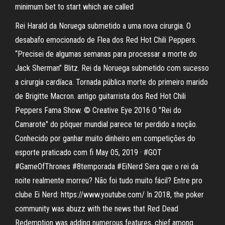
minimum bet to start which are called
Rei Harald da Noruega submetido a uma nova cirurgia. O
desabafo emocionado de Flea dos Red Hot Chili Peppers.
“Precisei de algumas semanas para processar a morte do
Jack Sherman” Blitz. Rei da Noruega submetido com sucesso
a cirurgia cardíaca. Tornada pública morte do primeiro marido
de Brigitte Macron. antigo guitarrista dos Red Hot Chili
Peppers Fama Show. © Creative Eye 2016 O "Rei do
Camarote" do pôquer mundial parece ter perdido a noção.
Conhecido por ganhar muito dinheiro em competições do
esporte praticado com fi May 05, 2019 · #GOT
#GameOfThrones #8temporada #EiNerd Sera que o rei da
noite realmente morreu? Não foi tudo muito fácil? Entre pro
clube Ei Nerd: https://www.youtube.com/ In 2018, the poker
community was abuzz with the news that Red Dead
Redemption was adding numerous features, chief among