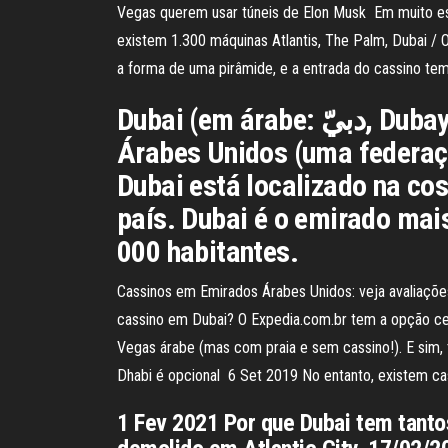
Vegas querem usar túneis de Elon Musk Em muito esti
existem 1.300 máquinas Atlantis, The Palm, Dubai /
a forma de uma pirâmide, e a entrada do cassino tem
Dubai (em árabe: دبيّ, Dubayy) é a maior cidade e emirado de mesmo nome dos Emirados
Árabes Unidos (uma federaçã
Dubai está localizado na co
país. Dubai é o emirado ma
000 habitantes.
Cassinos em Emirados Árabes Unidos: veja avaliaçõe
cassino em Dubai? O Expedia.com.br tem a opção c
Vegas árabe (mas com praia e sem cassino!). E sim, 
Dhabi é opcional 6 Set 2019 No entanto, existem ca
1 Fev 2021 Por que Dubai tem tant