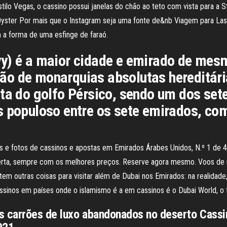
lo Vegas, o cassino possui janelas do chão ao teto com vista para a S
 Oyster Por mais que o Instagram seja uma fonte de&nb Viagem para La
 a forma de uma esfinge de faraó.
o de monarquias absolutas hereditária
sta do golfo Pérsico, sendo um dos s
is populoso entre os sete emirados, c
s e fotos de cassinos e apostas em Emirados Árabes Unidos, N.º 1 de 
erta, sempre com os melhores preços. Reserve agora mesmo. Voos de 
tem outras coisas para visitar além de Dubai nos Emirados: na realidad
ssinos em países onde o islamismo é a em cassinos é o Dubai World, o
os carrões de luxo abandonados no deserto Cass