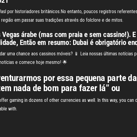
2021
l por historiadores britânicos.No entanto, poucos registros referentes
região em passar suas tradições através do folclore e de mitos.
 Vegas árabe (mas com praia e sem cassino!). E s
lidade, Então em resumo: Dubai é obrigatório en
dar uma chance aos cassinos móveis? 📱 Leia nossas últimas notícias 
 notícias e comece hoje mesmo! 🌟
venturarmos por essa pequena parte da
 tem nada de bom para fazer lá” ou
er gaming in dozens of other currencies as well. In this way, you can d
ble with.