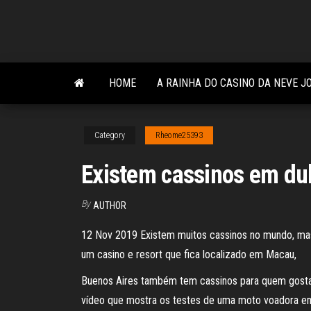
Skip
to
the
content
HOME
A RAINHA DO CASINO DA NEVE J
Category
Rheome25393
Existem cassinos em du
By
AUTHOR
12 Nov 2019 Existem muitos cassinos no mundo, mas 
um casino e resort que fica localizado em Macau,
Buenos Aires também tem cassinos para quem gosta d
vídeo que mostra os testes de uma moto voadora em 